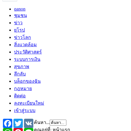
qanon
ชุมชน
ข่าว
ยุโรป
ข่าวโลก
สิ่งแวดล้อม
ประวัติศาสตร์
ระบบการเงิน
สุขภาพ
ลึกลับ
บล็อกของฉัน
กฎหมาย
ติดต่อ
ลงทะเบียนใหม่
เข้าสู่ระบบ
Facebook
Twitter
VK
ค้นหา...
คุณอยู่ที่:
หน้าแรก
WhatsApp
Pinterest
Line