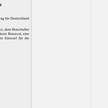
06
rag für Deutschland
ko, dem Botschafter
errn Brionval, eine
he Entwurf für die