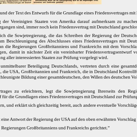
und der Text des Entwurfs für die Grundlage eines Friedensvertrages mit
ng der Vereinigten Staaten von Amerika darauf aufmerksam zu machen
ergangen sind, immer noch kein Friedensvertrag mit Deutschland geschlo
ich die Sowjetregierung, die das Schreiben der Regierung der Deutsc
 um Beschleunigung des Abschlusses eines Friedensvertrages mit Deuts
d an die Regierungen Großbritanniens und Frankreichs mit dem Vorschla
n, damit in nächster Zeit ein vereinbarter Friedensvertragsentwurf vo
g aller interessierten Staaten zur Prüfung vorgelegt wird.
r unmittelbarer Beteiligung Deutschlands, vertreten durch eine gesamt
, die USA, Großbritannien und Frankreich, die in Deutschland Kontroll
chleunigste Bildung einer gesamtdeutschen, den Willen des deutschen V
rages zu erleichtern, legt die Sowjetregierung Ihrerseits den Re
 für die Grundlagen eines Friedensvertrages mit Deutschland zur Prüfung
n, und erklärt sich gleichzeitig bereit, auch andere eventuelle Vorschläg
t eine Antwort der Regierung der USA auf den oben erwähnten Vorschlag 
e Regierungen Großbritanniens und Frankreichs gerichtet.”