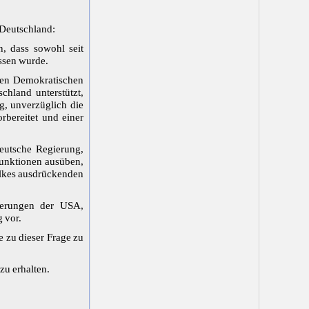
 Deutschland:
, dass sowohl seit
ssen wurde.
hen Demokratischen
chland unterstützt,
g, unverzüglich die
rbereitet und einer
deutsche Regierung,
funktionen ausüben,
olkes ausdrückenden
gierungen der USA,
 vor.
e zu dieser Frage zu
zu erhalten.