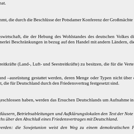
hat.
immt, die durch die Beschlüsse der Potsdamer Konferenz der Großmächte 
swirtschaft, die der Hebung des Wohlstandes des deutschen Volkes die
erlei Beschränkungen in bezug auf den Handel mit andern Ländern, die
reitkräfte (Land-, Luft- und Seestreitkräfte) zu besitzen, die für die Ver
und –ausrüstung gestattet werden, deren Menge oder Typen nicht über
st, die für Deutschland durch den Friedensvertrag festgesetzt sind.
abgeschlossen haben, werden das Ersuchen Deutschlands um Aufnahme in
len Häusern, Betriebsableitungen und Aufklärungslokalen den Text der Not
hs über den Abschluß eines Friedensvertrages mit Deutschland.
werden: die Sowjetunion weist den Weg zu einem demokratischen F