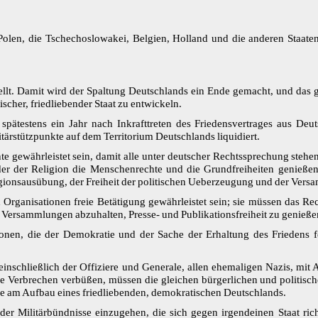
olen, die Tschechoslowakei, Belgien, Holland und die anderen Staaten,
stellt. Damit wird der Spaltung Deutschlands ein Ende gemacht, und das 
scher, friedliebender Staat zu entwickeln.
 spätestens ein Jahr nach Inkrafttreten des Friedensvertrages aus De
tärstützpunkte auf dem Territorium Deutschlands liquidiert.
 gewährleistet sein, damit alle unter deutscher Rechtssprechung steh
er der Religion die Menschenrechte und die Grundfreiheiten genießen,
eligionsausübung, der Freiheit der politischen Ueberzeugung und der Vers
rganisationen freie Betätigung gewährleistet sein; sie müssen das Rec
 Versammlungen abzuhalten, Presse- und Publikationsfreiheit zu genieße
onen, die der Demokratie und der Sache der Erhaltung des Friedens fe
nschließlich der Offiziere und Generale, allen ehemaligen Nazis, mit 
ne Verbrechen verbüßen, müssen die gleichen bürgerlichen und politisch
e am Aufbau eines friedliebenden, demokratischen Deutschlands.
oder Militärbündnisse einzugehen, die sich gegen irgendeinen Staat ric