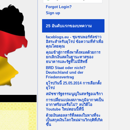
Forgot Login?
Sign up
25 อันดับแรกของบทความ
faceblogs.eu - ชุมชนพอร์ทัลข่าว
อิสระสำหรับยุโรป ข้อความที่ทำเพื่อ
คุณโดยคุณ
คุณเข้าสู่การพึ่งพาทั้งหมดด้วยการ
ยกเลิกเงินสดในฐานะทาสของ
ธนาคารและรัฐที่ไม่มีสิทธิ์
BRD Staat oder nicht?
Deutschland und der
Friedensvertrag
ยุโรปวันนี้ 25.05.2014 การเลือกตั้ง
ยุโรป
สมัชชารัฐธรรมนูญในสหรัฐอเมริกา
การเปลี่ยนแปลงสภาพภูมิอากาศเป็น
อากาศร้อนหรือไม่? ลบวิดีโอ
Youtube ใหม่ตอนนี้ที่นี่
ด้วยเงินดอลลาร์ที่ลดลงในทางที่จะ
เป็นสกุลเงินโลกใหม่ผ่านวิกฤติที่เกิด
ขึ้น