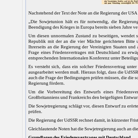
Nachstehend der Text der Note an die Regierung der USA 
„Die Sowjetunion hält es für notwendig, die Regieru
Beendigung des Krieges in Europa bereits sieben Jahre v
Um diesen unnormalen Zustand zu beseitigen, wendet s
Republik mit der an die vier Mächte gerichteten Bitte
Ihrerseits an die Regierung der Vereinigten Staaten un
Frage eines Friedensvertrages mit Deutschland zu erwäge
entsprechenden Internationalen Konferenz unter Beteiligun
Es versteht sich, dass ein solcher Friedensvertrag unte
ausgearbeitet werden muß. Hieraus folgt, dass die UdSSR
auch die Frage der Bedingungen prüfen müssen, die die s
Regierung fördern.
Um die Vorbereitung des Entwurfs eines Friedensvert
Großbritanniens und Frankreichs den beigefügten Entwurf
Die Sowjetregierung schlägt vor, diesen Entwurf zu erörter
prüfen.
Die Regierung der UdSSR rechnet damit, in kürzester Fris
Gleichlautende Noten hat die Sowjetregierung auch an di
Grundlagen des Friedensvertrages mit Deutschland