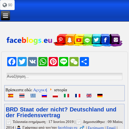
90
Facebook
Twitter
VK
WhatsApp
Pinterest
Line
WeChat
Share
Αρχική
Βρίσκεστε εδώ:
ιστορία
BRD Staat oder nicht? Deutschland und
der Friedensvertrag
Τελευταία ενημέρωση : 17 Ιουνίου 2019
|
Δημοσιεύθηκε : 09 Μαϊος
2014
|
Γράφτηκε από τον/την
faceblogs eu
|
Εκτύπωση
|
Email
|