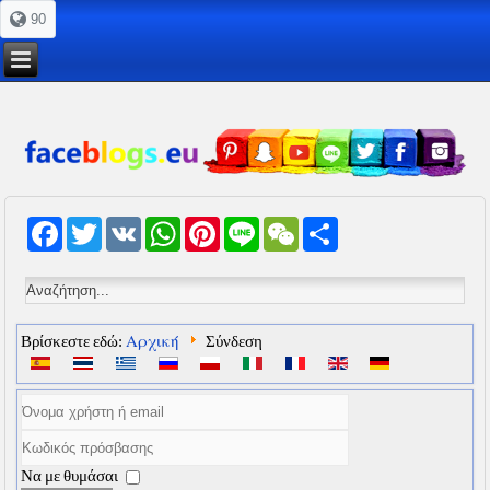
90
Facebook
Twitter
VK
WhatsApp
Pinterest
Line
WeChat
Share
Αρχική
Βρίσκεστε εδώ:
Σύνδεση
Να με θυμάσαι