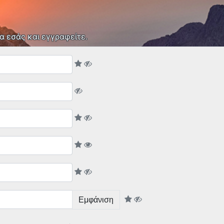
α εσάς και εγγραφείτε.
Εμφάνιση