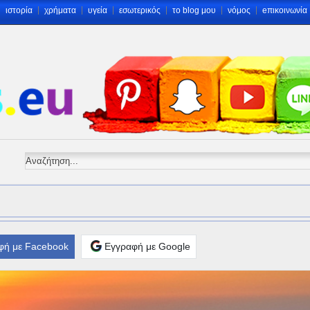
ιστορία
χρήματα
υγεία
εσωτερικός
το blog μου
νόμος
eπικοινωνία
φή με Facebook
Εγγραφή με Google