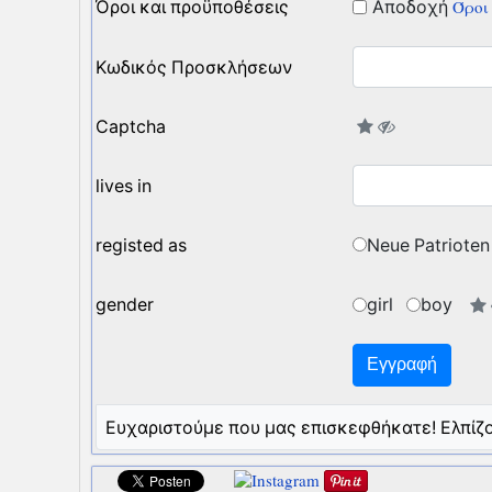
Όροι και προϋποθέσεις
Αποδοχή
Όροι 
Κωδικός Προσκλήσεων
Captcha
lives in
registed as
Neue Patrioten
gender
girl
boy
Ευχαριστούμε που μας επισκεφθήκατε! Ελπίζο