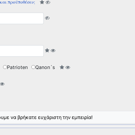
και προϋποθέσεις
Patrioten
Qanon´s
υμε να βρήκατε ευχάριστη την εμπειρία!