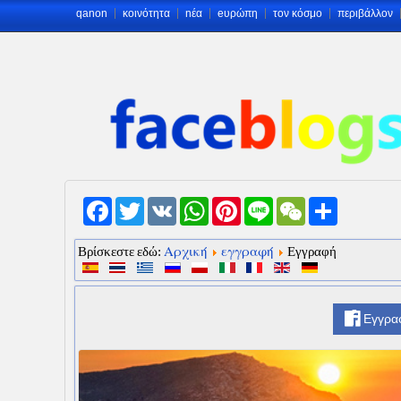
qanon
κοινότητα
nέα
eυρώπη
τον κόσμο
περιβάλλον
Facebook
Twitter
VK
WhatsApp
Pinterest
Line
WeChat
Share
Αρχική
εγγραφή
Βρίσκεστε εδώ:
Εγγραφή
Εγγρα