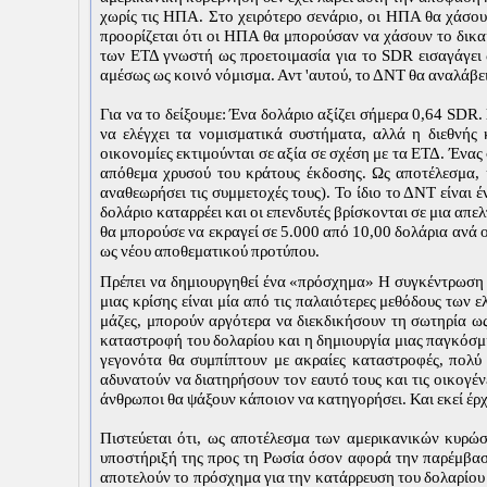
χωρίς τις ΗΠΑ. Στο χειρότερο σενάριο, οι ΗΠΑ θα χάσου
προορίζεται ότι οι ΗΠΑ θα μπορούσαν να χάσουν το δικα
των ΕΤΔ γνωστή ως προετοιμασία για το SDR εισαγάγει
αμέσως ως κοινό νόμισμα. Αντ 'αυτού, το ΔΝΤ θα αναλάβε
Για να το δείξουμε: Ένα δολάριο αξίζει σήμερα 0,64 SDR.
να ελέγχει τα νομισματικά συστήματα, αλλά η διεθνής 
οικονομίες εκτιμούνται σε αξία σε σχέση με τα ΕΤΔ. Ένας
απόθεμα χρυσού του κράτους έκδοσης. Ως αποτέλεσμα, 
αναθεωρήσει τις συμμετοχές τους). Το ίδιο το ΔΝΤ είναι 
δολάριο καταρρέει και οι επενδυτές βρίσκονται σε μια απ
θα μπορούσε να εκραγεί σε 5.000 από 10,00 δολάρια ανά 
ως νέου αποθεματικού προτύπου.
Πρέπει να δημιουργηθεί ένα «πρόσχημα» Η συγκέντρωση τη
μιας κρίσης είναι μία από τις παλαιότερες μεθόδους των ε
μάζες, μπορούν αργότερα να διεκδικήσουν τη σωτηρία ως
καταστροφή του δολαρίου και η δημιουργία μιας παγκόσμια
γεγονότα θα συμπίπτουν με ακραίες καταστροφές, πολύ
αδυνατούν να διατηρήσουν τον εαυτό τους και τις οικογέ
άνθρωποι θα ψάξουν κάποιον να κατηγορήσει. Και εκεί έρχ
Πιστεύεται ότι, ως αποτέλεσμα των αμερικανικών κυρώσ
υποστήριξή της προς τη Ρωσία όσον αφορά την παρέμβασ
αποτελούν το πρόσχημα για την κατάρρευση του δολαρίου