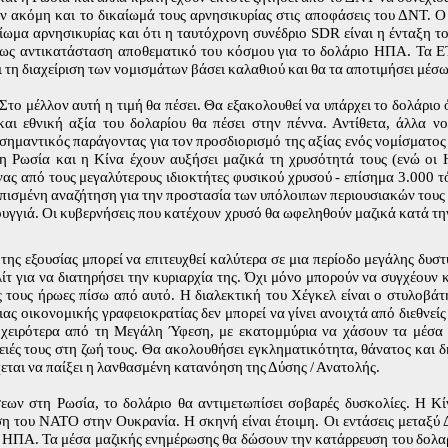
ν ακόμη και το δικαίωμά τους αρνησικυρίας στις αποφάσεις του ΔΝΤ. Ο
ίωμα αρνησικυρίας και ότι η ταυτόχρονη συνέδριο SDR είναι η ένταξη τ
 ως αντικατάσταση αποθεματικό του κόσμου για το δολάριο ΗΠΑ. Τα Ε
ι τη διαχείριση των νομισμάτων βάσει καλαθιού και θα τα αποτιμήσει μέσ
 Στο μέλλον αυτή η τιμή θα πέσει. Θα εξακολουθεί να υπάρχει το δολάριο 
και εθνική αξία του δολαρίου θα πέσει στην πέννα. Αντίθετα, άλλα νο
 σημαντικός παράγοντας για τον προσδιορισμό της αξίας ενός νομίσματος 
η Ρωσία και η Κίνα έχουν αυξήσει μαζικά τη χρυσότητά τους (ενώ οι
ένας από τους μεγαλύτερους ιδιοκτήτες φυσικού χρυσού - επίσημα 3.000 τ
ελπισμένη αναζήτηση για την προστασία των υπόλοιπων περιουσιακών τους 
ουγγιά. Οι κυβερνήσεις που κατέχουν χρυσό θα ωφεληθούν μαζικά κατά τ
ς εξουσίας μπορεί να επιτευχθεί καλύτερα σε μια περίοδο μεγάλης δυστ
λίτ για να διατηρήσει την κυριαρχία της. Όχι μόνο μπορούν να συγχέουν 
 τους ήρωες πίσω από αυτό. Η διαλεκτική του Χέγκελ είναι ο στυλοβά
ς οικονομικής γραφειοκρατίας δεν μπορεί να γίνει ανοιχτά από διεθνείς 
 χειρότερα από τη Μεγάλη Ύφεση, με εκατομμύρια να χάσουν τα μέσα 
νειές τους στη ζωή τους. Θα ακολουθήσει εγκληματικότητα, θάνατος και 
εται να παίξει η λανθασμένη κατανόηση της Δύσης / Ανατολής.
εων στη Ρωσία, το δολάριο θα αντιμετωπίσει σοβαρές δυσκολίες. Η Κί
η του ΝΑΤΟ στην Ουκρανία. Η σκηνή είναι έτοιμη. Οι εντάσεις μεταξύ 
 ΗΠΑ. Τα μέσα μαζικής ενημέρωσης θα δώσουν την κατάρρευση του δολα