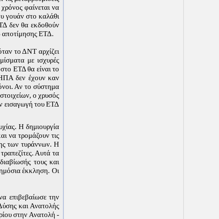
 χρόνος φαίνεται να
ου γουάν στο καλάθι
ΤΔ δεν θα εκδοθούν
ω αποτίμησης ΕΤΔ.
όταν το ΔΝΤ αρχίζει
μίσματα με ισχυρές
στο ΕΤΔ θα είναι το
 ΗΠΑ δεν έχουν καν
όνοι. Αν το σύστημα
στοιχείων, ο χρυσός
ην εισαγωγή του ΕΤΔ
υχίας. Η δημιουργία
και να τρομάζουν τις
της των τυράννων. Η
τραπεζίτες. Αυτά τα
διαβίωσής τους και
δημόσια έκκληση. Οι
να επιβεβαίωσε την
Δύσης και Ανατολής
ρίου στην Ανατολή -