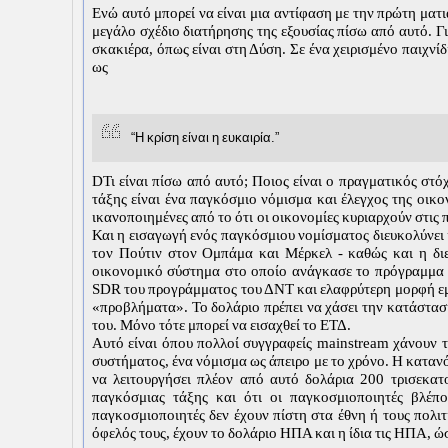
Ενώ αυτό μπορεί να είναι μια αντίφαση με την πρώτη μα
μεγάλο σχέδιο διατήρησης της εξουσίας πίσω από αυτό. Για
σκακιέρα, όπως είναι στη Δύση. Σε ένα χειρισμένο παιχνί
ως
“Η κρίση είναι η ευκαιρία.”
DΤι είναι πίσω από αυτό; Ποιος είναι ο πραγματικός στό
τάξης είναι ένα παγκόσμιο νόμισμα και έλεγχος της οικ
ικανοποιημένες από το ότι οι οικονομίες κυριαρχούν στις 
Και η εισαγωγή ενός παγκόσμιου νομίσματος διευκολύνει κ
τον Πούτιν στον Ομπάμα και Μέρκελ - καθώς και η δι
οικονομικό σύστημα στο οποίο ανάγκασε το πρόγραμμα Ε
SDR του προγράμματος του ΔΝΤ και ελαφρύτερη μορφή εμπ
«προβλήματα». Το δολάριο πρέπει να χάσει την κατάστασ
του. Μόνο τότε μπορεί να εισαχθεί το ΕΤΔ.
Αυτό είναι όπου πολλοί συγγραφείς mainstream χάνουν το
συστήματος, ένα νόμισμα ως άπειρο με το χρόνο. Η κατανό
να λειτουργήσει πλέον από αυτό δολάρια 200 τρισεκατ
παγκόσμιας τάξης και ότι οι παγκοσμιοποιητές βλέπ
παγκοσμιοποιητές δεν έχουν πίστη στα έθνη ή τους πολιτι
όφελός τους, έχουν το δολάριο ΗΠΑ και η ίδια τις ΗΠΑ, 