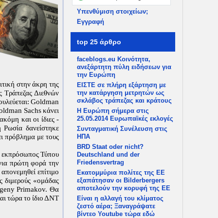
Υπενθύμιση στοιχείων;
Εγγραφή
top 25 άρθρο
faceblogs.eu Κοινότητα,
ανεξάρτητη πύλη ειδήσεων για
την Ευρώπη
ιτική στην άκρη της
ΕΙΣΤΕ σε πλήρη εξάρτηση με
ς Τράπεζας Διεθνών
την κατάργηση μετρητών ως
σκλάβος τράπεζας και κράτους
βουλεύεται: Goldman
Goldman Sachs κάνει
Η Ευρώπη σήμερα στις
25.05.2014 Ευρωπαϊκές εκλογές
κόμη και οι ίδιες -
η Ρωσία δανείστηκε
Συνταγματική Συνέλευση στις
ει πρόβλημα με τους
ΗΠΑ
BRD Staat oder nicht?
 Ο εκπρόσωπος Τύπου
Deutschland und der
Friedensvertrag
 για πρώτη φορά την
 απονεμηθεί επίτιμο
Εκατομμύρια πολίτες της ΕΕ
ς διμερούς «ομάδας
εξαπάτησαν οι Bilderbergers
αποτελούν την κορυφή της ΕΕ
vgeny Primakov. Θα
αι τώρα το ίδιο ΔΝΤ
Είναι η αλλαγή του κλίματος
ζεστό αέρα; Ξαναγράψατε
βίντεο Youtube τώρα εδώ