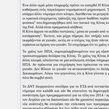
Ένα άλλο υγρό μέσο πληρωμής πρέπει να εισαχθεί Η Κίνα ε
καθιέρωση ενός παγκόσμιου νομισματικού μηχανισμού. Το
υπάρχει άλλο νόμισμα στον κόσμο, διατίθενται τα μετρητά 
οι κρατικά ελεγχόμενες τράπεζές της έχουν διαθέσει περί
φούσκα" που δημιουργήθηκε από τον πανικό της Κίνας κ
της Fed. Αλλά είναι πραγματικά αλήθεια;
Η Κίνα άρχισε να εκδίδει πιστώσεις / μέσα σε γιουάν από 
κατάρρευση". Έκτοτε, και μέχρι σήμερα, δεν υπήρξε καν
εκφράζονται σε γιουάν, εκτός αν ο στόχος της ήταν πάντα
τεράστια εκτίμηση του γιουάν. Το επιχείρημα ότι το χρέος 
Το χρέος των ΗΠΑ, συμπεριλαμβανομένου του μη εξασφα
τρισεκατομμύρια δολάρια της Κίνας. Το χρέος της Κίνας δ
άλλη πλευρά, αλιεύονται σε μια ατέλειωτη σπείρα πληρω
ΗΠΑ. Αν πρόκειται για επιχείρηση που πρόκειται να υπο
γιουάν. Δεν θέλουν το γιουάν να αντικαταστήσει το δολ
Δικαιωμάτων. Λόγω του γεγονότος ότι η Κίνα γίνεται η 
πότε θα συμβεί αυτό;
Το ΔΝΤ διοργανώνει συνέδριο για το ΕΤΔ ανά πενταετία
νόμισμα στο καλάθι και εάν θα επεκτείνει τη δημιουρ
συνάντηση έχει προγραμματιστεί για τα τέλη του 2014 /
τον Απρίλιο για να διαπιστώσει εάν θα χρειαστεί περαιτ
νέα ανάπτυξη θα επιτρέψει την επέκταση των προγραμ
αμερικανική κυβέρνηση δεν έχει λάβει αυτή την απόφαση κ