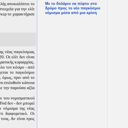
ολής αποκαλύπτει το
Με το δολάριο να πέφτει στο
δρόμο προς το νέο παγκόσμιο
τοιχεία για την ελίτ
νόμισμα μέσα από μια κρίση
γκερ το χαρακτήρισε
της νέας παγκόσμιας
. Οι ελίτ δεν είναι
κρατικής κυριαρχίας.
όλο τον κόσμο - από
χεται το παγκόσμιο
 όμως, πριν από το
να επιλυθούν κάποια
με την παρούσα αξία
ίο του νομισματικού
ed δεν - δεν μπορεί
ο νόμισμα της νέας
ι διαφορετικό. Οι
τους. Αν είναι προς