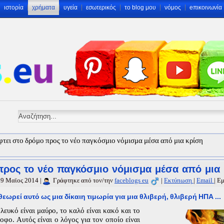
ιστορία
χρήματα
υγεία
εσωτερικός
το blog μου
νόμος
eπικοινωνία
φτει στο δρόμο προς το νέο παγκόσμιο νόμισμα μέσα από μια κρίση
προς το νέο παγκόσμιο νόμισμα μέσα από μια
 09 Μαϊος 2014
|
Γράφτηκε από τον/την
faceblogs eu
|
Εκτύπωση
|
Email
|
Εμ
εωρεί αυτό ως μια δίκαιη τιμωρία για μια θλιβερή, θλιβερή ΗΠΑ ...
 λευκό είναι μαύρο, το καλό είναι κακό και το
οφο. Αυτός είναι ο λόγος για τον οποίο είναι