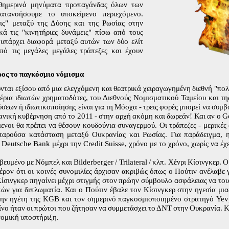
θημερινά μηνύματα προπαγάνδας όλων των
τανοήσουμε το υποκείμενο περιεχόμενο.
εις" μεταξύ της Δύσης και της Ρωσίας στην
ά τις "κινητήριες δυνάμεις" πίσω από τους
 υπάρχει διαφορά μεταξύ αυτών των δύο ελίτ
πό τις μεγάλες μεγάλες τράπεζες και έχουν
ρος το παγκόσμιο νόμισμα
ύνται εξίσου από μια ελεγχόμενη και θεατρικά χειραγωγημένη διεθνή "πολ
έρια ιδιωτών χρηματοδότες, του Διεθνούς Νομισματικού Ταμείου και τη
σεων ή ιδιωτικοποίησης είναι για τη Μόσχα - τρεις φορές μπορεί να συμ
ανική κυβέρνηση από το 2011 - στην αρχή ακόμη και δωρεάν! Και αν ο 
μενοι θα πρέπει να θέσουν κουδούνια συναγερμού. Οι τράπεζες - μερικές α
 παρούσα κατάσταση μεταξύ Ουκρανίας και Ρωσίας. Για παράδειγμα, 
 Deutsche Bank μέχρι την Credit Suisse, χρόνο με το χρόνο, χωρίς να έχ
ευμένο με Νόμπελ και Bilderberger / Trilateral / κλπ. Χένρι Κίσινγκερ.
αφέρον ότι οι κοινές συνομιλίες άρχισαν ακριβώς όπως ο Πούτιν ανέλαβε
ίσινγκερ πηγαίνει μέχρι στιγμής στον πρώην σύμβουλο ασφάλειας να του
ών για διπλωματία. Και ο Πούτιν έβαλε τον Κίσινγκερ στην ηγεσία μια
 πρώην ηγέτη της KGB και τον σημερινό παγκοσμιοποιημένο στρατηγό Ye
λίνο ήταν οι πρώτοι που ζήτησαν να συμμετάσχει το ΔΝΤ στην Ουκρανία. Κ
νομική υποστήριξη.