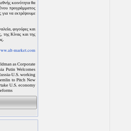
ιεθνής κοινότητα θα
μένου προγράμματος
ς για να εκτρέψουμε
γαλεία, φιγούρες και
, της Κίνας και της
υς.
ww.alt-market.com
oldman as Corporate
sia Putin Welcomes
Russia-U.S. working
emlin to Pitch New
rtake U.S. economy
reforms