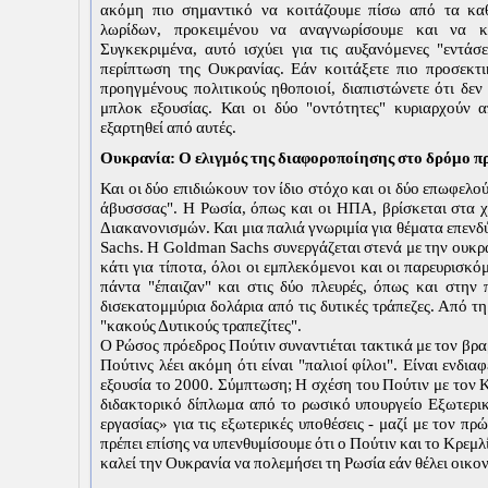
ακόμη πιο σημαντικό να κοιτάζουμε πίσω από τα κα
λωρίδων, προκειμένου να αναγνωρίσουμε και να κα
Συγκεκριμένα, αυτό ισχύει για τις αυξανόμενες "εντάσ
περίπτωση της Ουκρανίας. Εάν κοιτάξετε πιο προσεκτικ
προηγμένους πολιτικούς ηθοποιοί, διαπιστώνετε ότι δεν
μπλοκ εξουσίας. Και οι δύο "οντότητες" κυριαρχούν α
εξαρτηθεί από αυτές.
Ουκρανία: Ο ελιγμός της διαφοροποίησης στο δρόμο π
Και οι δύο επιδιώκουν τον ίδιο στόχο και οι δύο επωφελο
άβυσσσας". Η Ρωσία, όπως και οι ΗΠΑ, βρίσκεται στα χ
Διακανονισμών. Και μια παλιά γνωριμία για θέματα επενδύ
Sachs. Η Goldman Sachs συνεργάζεται στενά με την ουκρ
κάτι για τίποτα, όλοι οι εμπλεκόμενοι και οι παρευρισκό
πάντα "έπαιζαν" και στις δύο πλευρές, όπως και στην
δισεκατομμύρια δολάρια από τις δυτικές τράπεζες. Από τη
"κακούς Δυτικούς τραπεζίτες".
Ο Ρώσος πρόεδρος Πούτιν συναντιέται τακτικά με τον βραβ
Πούτινς λέει ακόμη ότι είναι "παλιοί φίλοι". Είναι ενδι
εξουσία το 2000. Σύμπτωση; Η σχέση του Πούτιν με τον Κ
διδακτορικό δίπλωμα από το ρωσικό υπουργείο Εξωτερικ
εργασίας» για τις εξωτερικές υποθέσεις - μαζί με τον
πρέπει επίσης να υπενθυμίσουμε ότι ο Πούτιν και το Κρεμ
καλεί την Ουκρανία να πολεμήσει τη Ρωσία εάν θέλει οικο