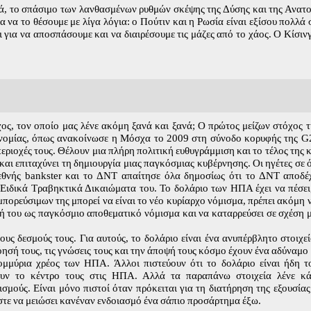
τιά, το σπάσιμο των λανθασμένων ρυθμών σκέψης της Δύσης και της Ανατ
 να το θέσουμε με λίγα λόγια: ο Πούτιν και η Ρωσία είναι εξίσου πολλά σ
δι για να αποσπάσουμε και να διαιρέσουμε τις μάζες από το χάος. Ο Κίσιν
χος, τον οποίο μας λένε ακόμη ξανά και ξανά; Ο πρώτος μείζων στόχος 
ονομίας, όπως ανακοίνωσε η Μόσχα το 2009 στη σύνοδο κορυφής της G20
περιοχές τους. Θέλουν μια πλήρη πολιτική ευθυγράμμιση και το τέλος της 
αι επιταχύνει τη δημιουργία μιας παγκόσμιας κυβέρνησης. Οι ηγέτες σε 
εθνής bankster και το ΔΝΤ απαίτησε όλα δημοσίως ότι το ΔΝΤ αποδέ
ιδικά Τραβηκτικά Δικαιώματα του. Το δολάριο των ΗΠΑ έχει να πέσει,
ορεύσιμων της μπορεί να είναι το νέο κυρίαρχο νόμισμα, πρέπει ακόμη 
ή του ως παγκόσμιο αποθεματικό νόμισμα και να καταρρεύσει σε σχέση 
υς δεσμούς τους. Για αυτούς, το δολάριο είναι ένα ανυπέρβλητο στοιχε
ησή τους, τις γνώσεις τους και την άποψή τους κόσμο έχουν ένα αδύναμο F
ομμύρια χρέος των ΗΠΑ. Άλλοι πιστεύουν ότι το δολάριο είναι ήδη τ
ουν το κέντρο τους στις ΗΠΑ. Αλλά τα παραπάνω στοιχεία λένε κάτ
σμούς. Είναι μόνο πιστοί όταν πρόκειται για τη διατήρηση της εξουσίας 
ώστε να μειώσει κανέναν ενδοιασμό ένα σάπιο προσάρτημα έξω.