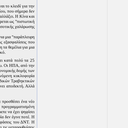
ι το κλειδί για την
ίου, που σήμερα δεν
 αλλάξει. Η Κίνα και
ρεται ως "πιστωτική
οσοτικής χαλάρωσης
 για μια "παράπλευρη
ις εξασφαλίσεις που
 τα θεμέλια για μια
ικό.
ει κατά πολύ τα 25
ου. Οι ΗΠΑ, από την
ιονομικής δομής των
ξανόμενη κυκλοφορία
Ειδικών Τραβηκτικών
ίνει αποδεκτή. Αλλά
 προσθέσει ένα νέο
η προγραμματισμένη
επε να έχει ψηφίσει
α δεν έγινε ποτέ. Η
οφάσεις του ΔΝΤ. Η
 τις μεταρρυθμίσεις