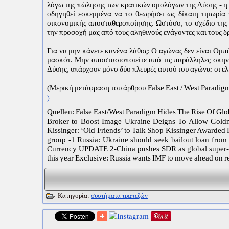
λόγω της πώλησης των κρατικών ομολόγων της Δύσης - η ο
οδηγηθεί εσκεμμένα να το θεωρήσει ως δίκαιη τιμωρία
οικονομικής αποσταθεροποίησης. Ωστόσο, το σχέδιο της ε
την προσοχή μας από τους αληθινούς ενάγοντες και τους δρά
Για να μην κάνετε κανένα λάθος: Ο αγώνας δεν είναι Ομπάμ
μασκότ. Μην αποστασιοποιείτε από τις παράλληλες σκηνές
Δύσης, υπάρχουν μόνο δύο πλευρές αυτού του αγώνα: οι ελίτ
(Μερική μετάφραση του άρθρου False East / West Paradi
)
Quellen: False East/West Paradigm Hides The Rise Of Gl
Broker to Boost Image Ukraine Deigns To Allow Goldm
Kissinger: ‘Old Friends’ to Talk Shop Kissinger Awarded
group -1 Russia: Ukraine should seek bailout loan fr
Currency UPDATE 2-China pushes SDR as global super-c
this year Exclusive: Russia wants IMF to move ahead on r
Κατηγορία:
συστήματα τραπεζών