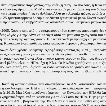
ίναι σημαντικός παράγοντας στην εξέλιξη αυτή. Για πολλούς, η Κίνα είνα
 κύριο επιχείρημα του MSM είναι ενάντια σε μια κατάρρευση του δολαρ
και γίνεται αποδεκτή ως το δολάριο. Αλλά τα τελευταία χρόνια, αυτό έχει
που 25 τρισεκατομμύρια δολάρια σε δάνεια ή πιστωτικά μέσα. Συχνά αναφέ
αι την οικονομική επιβράδυνση ως αποτέλεσμα των μειωμένων μέτρων π
το 2005. Χρόνια πριν από την επικρατούσα τάση είχαν την παραμικρή ιδέα
ένας λόγος για την Κίνα να παράγει αυτά τα μετοχικά χρεόγραφα και τ
 η απόκρυψη της αγοράς γιουάν. Η Κίνα κέρδισε με προσοχή και με σύνεση
της Κίνας είναι ένα σημάδι της επικείμενης κατάρρευσης είναι παραπλανητ
λισμένου χρέους μειωμένης εξασφάλισης (συντάξεις, κ.λπ.), υπερβαίν
εν είχε αρκετό χρόνο για να είναι επικίνδυνο μέσω του σύνθετου επιτοκί
μών τόκων που σιγά σιγά αλλά σίγουρα καταστρέφουν τη βάση της δημοσ
στεί βλάβη, είναι οι ΗΠΑ, όχι η Κίνα. Οι Κινέζοι χρειάζονται μια αυ
άριο. Αντ 'αυτού, ετοιμάζονται να ενσωματώσουν το γιουάν στο καλάθι 
μεγαλύτερη οικονομική δύναμη του κόσμου φέτος, είναι βέβαιο ότι θα γ
. Κατά τη διάρκεια αυτών των συναντήσεων, το ΔΝΤ αποφασίζει εάν θα
γία ή κυκλοφορία των ΕΤΔ στον κόσμο. Είναι ενδιαφέρον ότι η επόμεν
 αρχές 2015. Μια άλλη παράξενη σύμπτωση: το Κογκρέσο των ΗΠΑ θα έπρ
έρω χρηματοδότηση από το κεφάλαιο για το ΔΝΤ από τις ΗΠΑ. Η ψηφοφορί
μάτων του ΔΝΤ, βοηθώντας την BRICS να εμπλακεί πιο βαθιά στις απ
αι η Ρωσία και άλλα κράτη έχουν έκτοτε ζητήσει από το ΔΝΤ να συνεχίσει