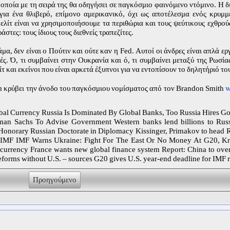
ποία με τη σειρά της θα οδηγήσει σε παγκόσμιο φαινόμενο ντόμινο. Η δ
 για ένα θλιβερό, επίμονο αμερικανικό, όχι ως αποτέλεσμα ενός κρυμ
λίτ είναι να χρησιμοποιήσουμε τα περιθώρια και τους ψεύτικους εχθρού
στες: τους ίδιους τους διεθνείς τραπεζίτες.
α, δεν είναι ο Πούτιν και ούτε καν η Fed. Αυτοί οι άνδρες είναι απλά ερ
. Ό, τι συμβαίνει στην Ουκρανία και ό, τι συμβαίνει μεταξύ της Ρωσίας
 και εκείνοι που είναι αρκετά έξυπνοι για να εντοπίσουν το δηλητήριό το
w
gm κρύβει την άνοδο του παγκόσμιου νομίσματος από τον Brandon Smith
obal Currency Russia Is Dominated By Global Banks, Too Russia Hires G
an Sachs To Advise Government Western banks lend billions to Rus
 Honorary Russian Doctorate in Diplomacy Kissinger, Primakov to head 
om IMF IMF Warns Ukraine: Fight For The East Or No Money At G20, Kr
urrency France wants new global finance system Report: China to ove
eforms without U.S. – sources G20 gives U.S. year-end deadline for IMF 
Προηγούμενο