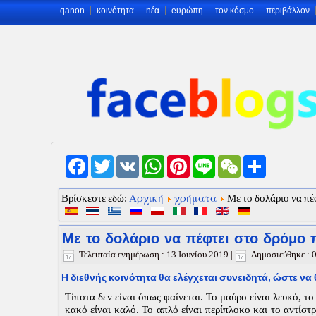
qanon
κοινότητα
nέα
eυρώπη
τον κόσμο
περιβάλλον
Facebook
Twitter
VK
WhatsApp
Pinterest
Line
WeChat
Share
Αρχική
χρήματα
Βρίσκεστε εδώ:
Με το δολάριο να πέ
Με το δολάριο να πέφτει στο δρόμο 
Τελευταία ενημέρωση : 13 Ιουνίου 2019
|
Δημοσιεύθηκε :
Η διεθνής κοινότητα θα ελέγχεται συνειδητά, ώστε να θ
Τίποτα δεν είναι όπως φαίνεται. Το μαύρο είναι λευκό, το
κακό είναι καλό. Το απλό είναι περίπλοκο και το αντίστρ