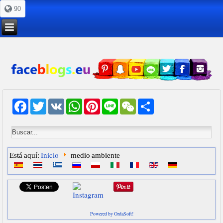
90
Facebook
Twitter
VK
WhatsApp
Pinterest
Line
WeChat
Share
Inicio
Está aquí:
medio ambiente
Powered by OrdaSoft!