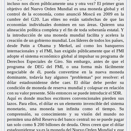
incluso nos dicen públicamente una y otra vez? El primer gran
objetivo del Nuevo Orden Mundial es una moneda global y el
control de la economía, como anunció Moscú en 2009 en la
cumbre del G20. Las elites no están satisfechas de que las
economías individuales dominen en sus áreas. Quieren una
alineación política completa y el fin de toda soberanía estatal. Y
la introducción de una moneda mundial facilita y acelera la
creación de un gobierno mundial. Los líderes de todos los países,
desde Putin a Obama y Merkel, así como los banqueros
internacionales y el FMI, han exigido públicamente que el FMI
adopte el sistema económico global al impulsar su programa de
Derechos Especiales de Giro. Sin embargo, antes de que el
programa de DEG del FMI, o una forma más fácilmente
negociable de él, pueda convertirse en la nueva moneda
dominante, todavía hay algunos "problemas" por resolver: el
dólar estadounidense debe caer. El dólar debe perder su
condición de moneda de reserva mundial y colapsar en relación
con su valor presente. Sólo entonces se puede introducir el SDR.
Aquí es donde muchos escritores convencionales pierden sus
lazos. Para ellos, el dólar es un elemento invencible del sistema
monetario, una moneda tan infinita como el tiempo. Su
comprensión, su conocimiento y su visión del mundo no
permiten una débil Reserva del banco central: no se puede pagar
tan solo como $ 200 billones de deuda. Otros creen que el dólar
estadounidense ya es la moneda del Nuevo Orden Mundial y que