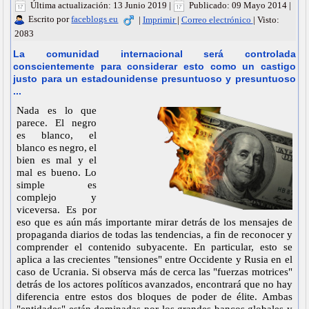
Última actualización: 13 Junio 2019
|
Publicado: 09 Mayo 2014
|
Escrito por
faceblogs eu
|
Imprimir
|
Correo electrónico
|
Visto:
2083
La comunidad internacional será controlada
conscientemente para considerar esto como un castigo
justo para un estadounidense presuntuoso y presuntuoso
...
Nada es lo que
parece. El negro
es blanco, el
blanco es negro, el
bien es mal y el
mal es bueno. Lo
simple es
complejo y
viceversa. Es por
eso que es aún más importante mirar detrás de los mensajes de
propaganda diarios de todas las tendencias, a fin de reconocer y
comprender el contenido subyacente. En particular, esto se
aplica a las crecientes "tensiones" entre Occidente y Rusia en el
caso de Ucrania. Si observa más de cerca las "fuerzas motrices"
detrás de los actores políticos avanzados, encontrará que no hay
diferencia entre estos dos bloques de poder de élite. Ambas
"entidades" están dominadas por los grandes bancos globales y