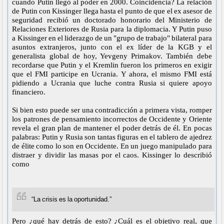
cuando Putin llegó al poder en 2000. Coincidencia? La relación
de Putin con Kissinger llega hasta el punto de que el ex asesor de
seguridad recibió un doctorado honorario del Ministerio de
Relaciones Exteriores de Rusia para la diplomacia. Y Putin puso
a Kissinger en el liderazgo de un "grupo de trabajo" bilateral para
asuntos extranjeros, junto con el ex líder de la KGB y el
generalista global de hoy, Yevgeny Primakov. También debe
recordarse que Putin y el Kremlin fueron los primeros en exigir
que el FMI participe en Ucrania. Y ahora, el mismo FMI está
pidiendo a Ucrania que luche contra Rusia si quiere apoyo
financiero.
Si bien esto puede ser una contradicción a primera vista, romper
los patrones de pensamiento incorrectos de Occidente y Oriente
revela el gran plan de mantener el poder detrás de él. En pocas
palabras: Putin y Rusia son tantas figuras en el tablero de ajedrez
de élite como lo son en Occidente. En un juego manipulado para
distraer y dividir las masas por el caos. Kissinger lo describió
como
“La crisis es la oportunidad.”
Pero ¿qué hay detrás de esto? ¿Cuál es el objetivo real, que