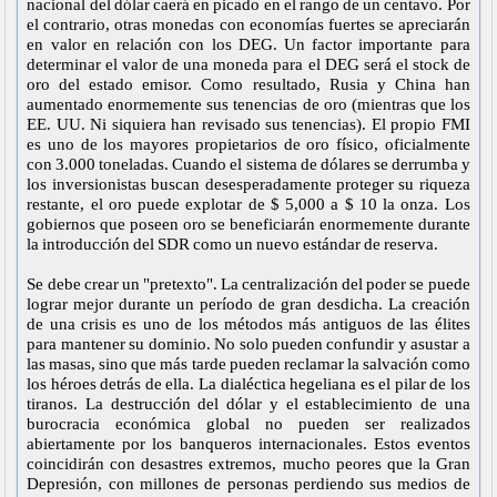
nacional del dólar caerá en picado en el rango de un centavo. Por
el contrario, otras monedas con economías fuertes se apreciarán
en valor en relación con los DEG. Un factor importante para
determinar el valor de una moneda para el DEG será el stock de
oro del estado emisor. Como resultado, Rusia y China han
aumentado enormemente sus tenencias de oro (mientras que los
EE. UU. Ni siquiera han revisado sus tenencias). El propio FMI
es uno de los mayores propietarios de oro físico, oficialmente
con 3.000 toneladas. Cuando el sistema de dólares se derrumba y
los inversionistas buscan desesperadamente proteger su riqueza
restante, el oro puede explotar de $ 5,000 a $ 10 la onza. Los
gobiernos que poseen oro se beneficiarán enormemente durante
la introducción del SDR como un nuevo estándar de reserva.
Se debe crear un "pretexto". La centralización del poder se puede
lograr mejor durante un período de gran desdicha. La creación
de una crisis es uno de los métodos más antiguos de las élites
para mantener su dominio. No solo pueden confundir y asustar a
las masas, sino que más tarde pueden reclamar la salvación como
los héroes detrás de ella. La dialéctica hegeliana es el pilar de los
tiranos. La destrucción del dólar y el establecimiento de una
burocracia económica global no pueden ser realizados
abiertamente por los banqueros internacionales. Estos eventos
coincidirán con desastres extremos, mucho peores que la Gran
Depresión, con millones de personas perdiendo sus medios de