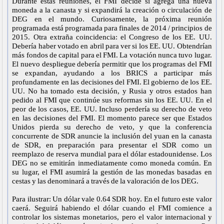
Durante estas reuniones, el FMI decide si agrega una nueva
moneda a la canasta y si expandirá la creación o circulación de
DEG en el mundo. Curiosamente, la próxima reunión
programada está programada para finales de 2014 / principios de
2015. Otra extraña coincidencia: el Congreso de los EE. UU.
Debería haber votado en abril para ver si los EE. UU. Obtendrían
más fondos de capital para el FMI. La votación nunca tuvo lugar.
El nuevo despliegue debería permitir que los programas del FMI
se expandan, ayudando a los BRICS a participar más
profundamente en las decisiones del FMI. El gobierno de los EE.
UU. No ha tomado esta decisión, y Rusia y otros estados han
pedido al FMI que continúe sus reformas sin los EE. UU. En el
peor de los casos, EE. UU. Incluso perdería su derecho de veto
en las decisiones del FMI. El momento parece ser que Estados
Unidos pierda su derecho de veto, y que la conferencia
concurrente de SDR anuncie la inclusión del yuan en la canasta
de SDR, en preparación para presentar el SDR como un
reemplazo de reserva mundial para el dólar estadounidense. Los
DEG no se emitirán inmediatamente como moneda común. En
su lugar, el FMI asumirá la gestión de las monedas basadas en
cestas y las denominará a través de la valoración de los DEG.
Para ilustrar: Un dólar vale 0.64 SDR hoy. En el futuro este valor
caerá. Seguirá habiendo el dólar cuando el FMI comience a
controlar los sistemas monetarios, pero el valor internacional y