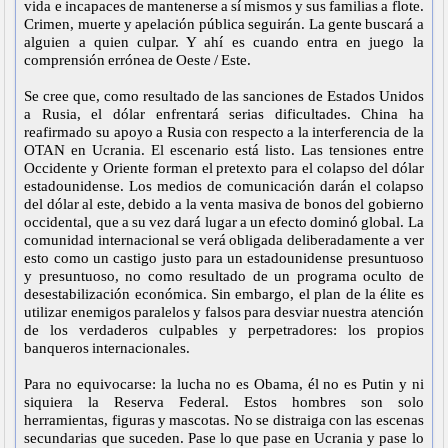
vida e incapaces de mantenerse a sí mismos y sus familias a flote.
Crimen, muerte y apelación pública seguirán. La gente buscará a
alguien a quien culpar. Y ahí es cuando entra en juego la
comprensión errónea de Oeste / Este.
Se cree que, como resultado de las sanciones de Estados Unidos
a Rusia, el dólar enfrentará serias dificultades. China ha
reafirmado su apoyo a Rusia con respecto a la interferencia de la
OTAN en Ucrania. El escenario está listo. Las tensiones entre
Occidente y Oriente forman el pretexto para el colapso del dólar
estadounidense. Los medios de comunicación darán el colapso
del dólar al este, debido a la venta masiva de bonos del gobierno
occidental, que a su vez dará lugar a un efecto dominó global. La
comunidad internacional se verá obligada deliberadamente a ver
esto como un castigo justo para un estadounidense presuntuoso
y presuntuoso, no como resultado de un programa oculto de
desestabilización económica. Sin embargo, el plan de la élite es
utilizar enemigos paralelos y falsos para desviar nuestra atención
de los verdaderos culpables y perpetradores: los propios
banqueros internacionales.
Para no equivocarse: la lucha no es Obama, él no es Putin y ni
siquiera la Reserva Federal. Estos hombres son solo
herramientas, figuras y mascotas. No se distraiga con las escenas
secundarias que suceden. Pase lo que pase en Ucrania y pase lo