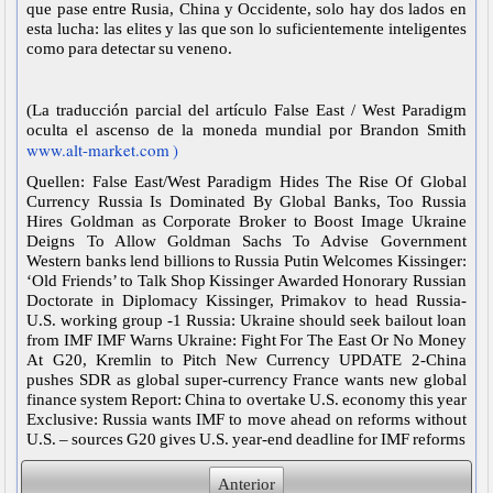
que pase entre Rusia, China y Occidente, solo hay dos lados en
esta lucha: las elites y las que son lo suficientemente inteligentes
como para detectar su veneno.
(La traducción parcial del artículo False East / West Paradigm
oculta el ascenso de la moneda mundial por Brandon Smith
www.alt-market.com )
Quellen: False East/West Paradigm Hides The Rise Of Global
Currency Russia Is Dominated By Global Banks, Too Russia
Hires Goldman as Corporate Broker to Boost Image Ukraine
Deigns To Allow Goldman Sachs To Advise Government
Western banks lend billions to Russia Putin Welcomes Kissinger:
‘Old Friends’ to Talk Shop Kissinger Awarded Honorary Russian
Doctorate in Diplomacy Kissinger, Primakov to head Russia-
U.S. working group -1 Russia: Ukraine should seek bailout loan
from IMF IMF Warns Ukraine: Fight For The East Or No Money
At G20, Kremlin to Pitch New Currency UPDATE 2-China
pushes SDR as global super-currency France wants new global
finance system Report: China to overtake U.S. economy this year
Exclusive: Russia wants IMF to move ahead on reforms without
U.S. – sources G20 gives U.S. year-end deadline for IMF reforms
Anterior