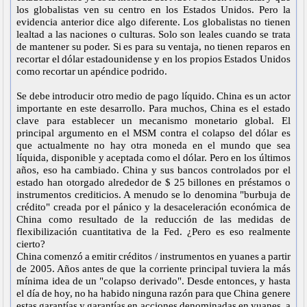
los globalistas ven su centro en los Estados Unidos. Pero la
evidencia anterior dice algo diferente. Los globalistas no tienen
lealtad a las naciones o culturas. Solo son leales cuando se trata
de mantener su poder. Si es para su ventaja, no tienen reparos en
recortar el dólar estadounidense y en los propios Estados Unidos
como recortar un apéndice podrido.
Se debe introducir otro medio de pago líquido. China es un actor
importante en este desarrollo. Para muchos, China es el estado
clave para establecer un mecanismo monetario global. El
principal argumento en el MSM contra el colapso del dólar es
que actualmente no hay otra moneda en el mundo que sea
líquida, disponible y aceptada como el dólar. Pero en los últimos
años, eso ha cambiado. China y sus bancos controlados por el
estado han otorgado alrededor de $ 25 billones en préstamos o
instrumentos crediticios. A menudo se lo denomina "burbuja de
crédito" creada por el pánico y la desaceleración económica de
China como resultado de la reducción de las medidas de
flexibilización cuantitativa de la Fed. ¿Pero es eso realmente
cierto?
China comenzó a emitir créditos / instrumentos en yuanes a partir
de 2005. Años antes de que la corriente principal tuviera la más
mínima idea de un "colapso derivado". Desde entonces, y hasta
el día de hoy, no ha habido ninguna razón para que China genere
estas garantías y garantías en acciones denominadas en yuanes, a