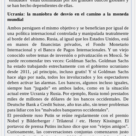
se han hecho dependientes de ellas.
Ucrania: la maniobra de desvío en el camino a la moneda
mundial
Ambos persiguen el mismo objetivo y se benefician por igual de
una política internacional controlada y manipulada teatralmente
al borde del abismo. Rusia, al igual que los Estados Unidos, está
en manos de financistas privados, el Fondo Monetario
Internacional y el Banco de Pagos Internacionales. Y un viejo
conocido sobre temas de inversión o privatización es Moscú. Se
puede recomendar tres veces: Goldman Sachs. Goldman Sachs
ha estado trabajando estrechamente con el gobierno ucraniano
desde 2011, ¡al principio, incluso gratis! Y si Goldman Sachs
hace algo por nada, todos los involucrados y los espectadores
deben activar las alarmas. Los bancos, algunos incluso iguales,
siempre han "jugado" en ambos lados, como en la situación
actual entre Ucrania y Rusia. Por ejemplo, Rusia tomó prestados
miles de millones de dólares de los bancos occidentales. De
Deutsche Bank a Credit Suisse, año tras año, sin tener problemas
para lidiar con los "malvados banqueros occidentales".
El presidente ruso Putin se reúne regularmente con el premio
Nobel y Bilderberger / Trilateral / etc. Henry Kissinger. El
portavoz de prensa Putins incluso dice que son "viejos amigos".
Curiosamente, las conversaciones conjuntas comenzaron justo