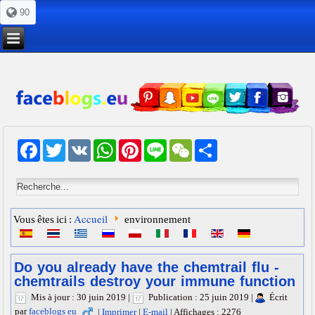
90
Facebook
Twitter
VK
WhatsApp
Pinterest
Line
WeChat
Share
Accueil
Vous êtes ici :
environnement
Do you already have the chemtrail flu -
chemtrails destroy your immune function
Mis à jour : 30 juin 2019
|
Publication : 25 juin 2019
|
Écrit
par
faceblogs eu
|
Imprimer
|
E-mail
|
Affichages : 2276