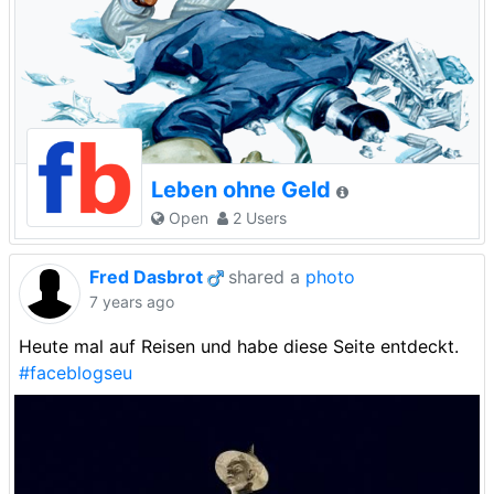
Leben ohne Geld
Open
2 Users
Fred Dasbrot
shared a
photo
7 years ago
Heute mal auf Reisen und habe diese Seite entdeckt.
#faceblogseu