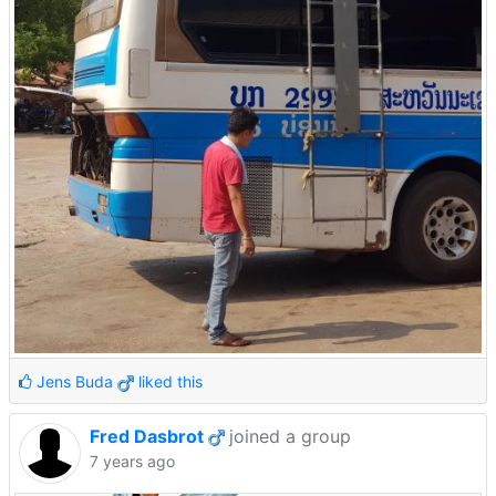
Jens Buda
liked this
Fred Dasbrot
joined a group
7 years ago