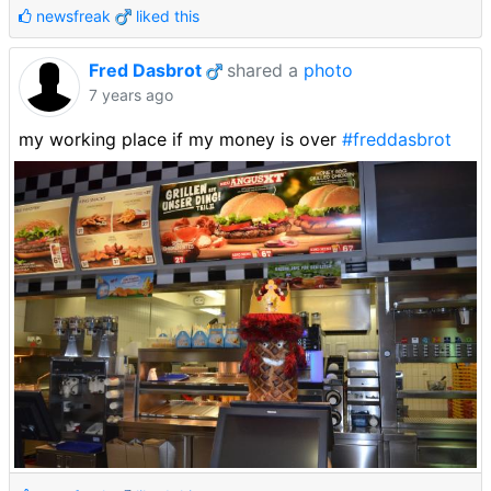
newsfreak
liked this
Fred Dasbrot
shared a
photo
7 years ago
my working place if my money is over
#freddasbrot