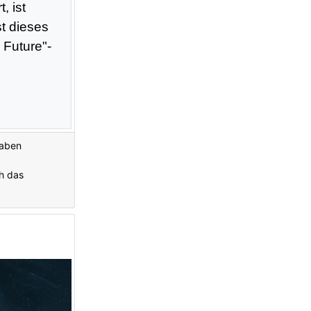
, ist
t dieses
 Future"-
haben
ch das