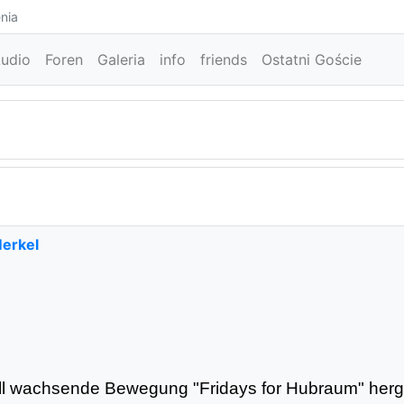
nia
udio
Foren
Galeria
info
friends
Ostatni Goście
Merkel
ll wachsende Bewegung "Fridays for Hubraum" her