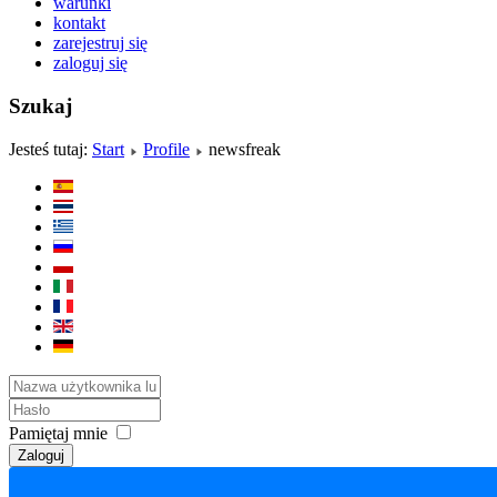
warunki
kontakt
zarejestruj się
zaloguj się
Szukaj
Jesteś tutaj:
Start
Profile
newsfreak
Pamiętaj mnie
Zaloguj