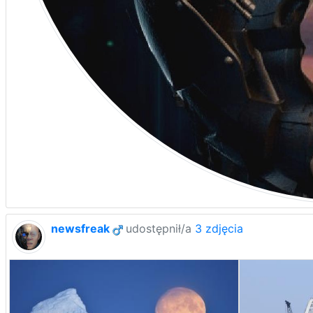
newsfreak
udostępnił/a
3 zdjęcia