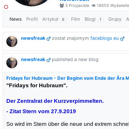
3
Przyjaciele
18655
Wyświetle
News
Profil
Artykuł
Film
Blogi
Grupy
A
0
1
newsfreak
został znajomym
faceblogs eu
newsfreak
published a new blog
Fridays for Hubraum - Der Beginn vom Ende der Ära 
"Fridays for Hubraum".
Der Zentralrat der Kurzverpimmelten.
- Zitat Stern vom 27.9.2019
So wird im Stern
über die neue und extrem schne