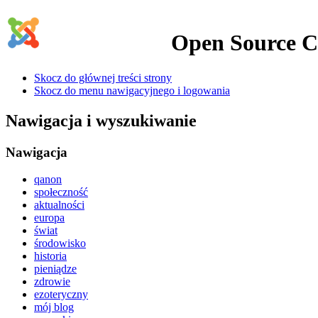
Open Source 
Skocz do głównej treści strony
Skocz do menu nawigacyjnego i logowania
Nawigacja i wyszukiwanie
Nawigacja
qanon
społeczność
aktualności
europa
świat
środowisko
historia
pieniądze
zdrowie
ezoteryczny
mój blog