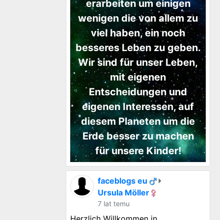
erarbeiten um einigen
wenigen die von allem zu
viel haben, ein noch
besseres Leben zu geben.
Wir sind für unser Leben,
mit eigenen
Entscheidungen und
eigenen Interessen, auf
diesem Planeten um die
Erde besser zu machen
für unsere Kinder!
faceblogs eu
Ursula Möller
7 lat temu
Herzlich Willkommen in