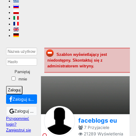
Szablon wyświetlający jest
niedostępny. Skontaktuj się z
administratorem witryny.
Pamiętaj
mnie
Zaloguj
Zaloguj się za pomocą Facebook
Zaloguj się za pomocą Google
Przypomnieć
faceblogs eu
login?
7
Przyjaciele
Zarejestruj się
21289
Wyświetlenia