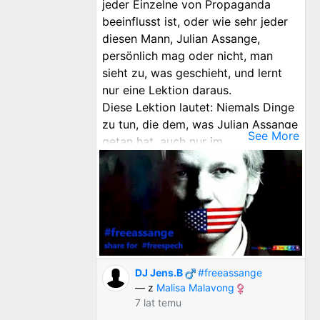
jeder Einzelne von Propaganda
beeinflusst ist, oder wie sehr jeder
diesen Mann, Julian Assange,
persönlich mag oder nicht, man
sieht zu, was geschieht, und lernt
nur eine Lektion daraus.
Diese Lektion lautet: Niemals Dinge
zu tun, die dem, was Julian Assange
See More
getan hat, auch nur im
Entferntesten gleichkommen —
sonst trifft einen das gleiche
Schicksal.
Das ist das wahre Ziel der
Strafverfolgung und Verhaftung
Julian Assanges, und es betrifft
nicht nur einen australischen
DJ Jens.B
#freeassange
Verleger in einer britischen
— z
Malisa Malavong
Gefängniszelle, noch zielt es
7 lat temu
lediglich auf die