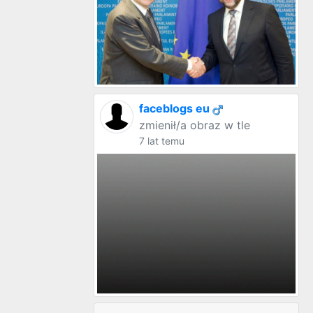
faceblogs eu
zmienił/a obraz w tle
7 lat temu