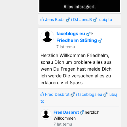
Jens Buda
i
DJ Jens.B
lubią to
faceblogs eu
Friedhelm Stölting
7 lat temu
Herzlich Willkommen Friedhelm,
schau Dich um probiere alles aus
wenn Du Fragen hast melde Dich
ich werde Die versuchen alles zu
erklären. Viel Spass!
Fred Dasbrot
i
faceblogs eu
lubią
to
Fred Dasbrot
herzlich
Willkommen
7 lat temu