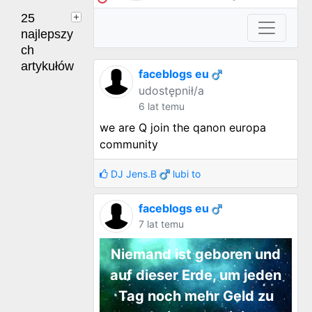
25
najlepszy
ch
artykułów
faceblogs eu
udostępnił/a
6 lat temu
we are Q join the qanon europa
community
DJ Jens.B
lubi to
faceblogs eu
7 lat temu
Niemand ist geboren und
auf dieser Erde, um jeden
Tag noch mehr Geld zu