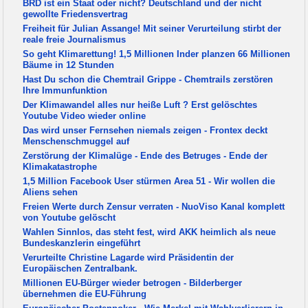
BRD ist ein Staat oder nicht? Deutschland und der nicht
gewollte Friedensvertrag
Freiheit für Julian Assange! Mit seiner Verurteilung stirbt der
reale freie Journalismus
So geht Klimarettung! 1,5 Millionen Inder planzen 66 Millionen
Bäume in 12 Stunden
Hast Du schon die Chemtrail Grippe - Chemtrails zerstören
Ihre Immunfunktion
Der Klimawandel alles nur heiße Luft ? Erst gelöschtes
Youtube Video wieder online
Das wird unser Fernsehen niemals zeigen - Frontex deckt
Menschenschmuggel auf
Zerstörung der Klimalüge - Ende des Betruges - Ende der
Klimakatastrophe
1,5 Million Facebook User stürmen Area 51 - Wir wollen die
Aliens sehen
Freien Werte durch Zensur verraten - NuoViso Kanal komplett
von Youtube gelöscht
Wahlen Sinnlos, das steht fest, wird AKK heimlich als neue
Bundeskanzlerin eingeführt
Verurteilte Christine Lagarde wird Präsidentin der
Europäischen Zentralbank.
Millionen EU-Bürger wieder betrogen - Bilderberger
übernehmen die EU-Führung